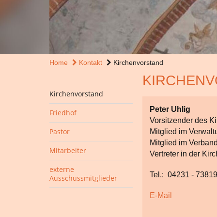
Home
Kontakt
Kirchenvorstand
KIRCHENV
Kirchenvorstand
Peter Uhlig
Friedhof
Vorsitzender des K
Pastor
Mitglied im Verwal
Mitglied im Verban
Mitarbeiter
Vertreter in der Ki
externe
Tel.: 04231 - 7381
Ausschussmitglieder
E-Mail