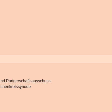
 und Partnerschaftsausschuss
irchenkreissynode