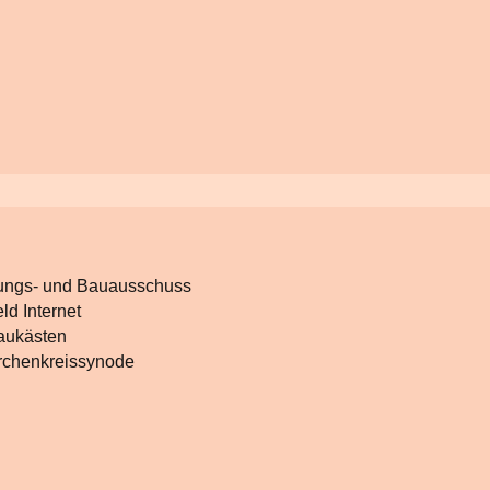
tungs- und Bauausschuss
eld Internet
aukästen
irchenkreissynode