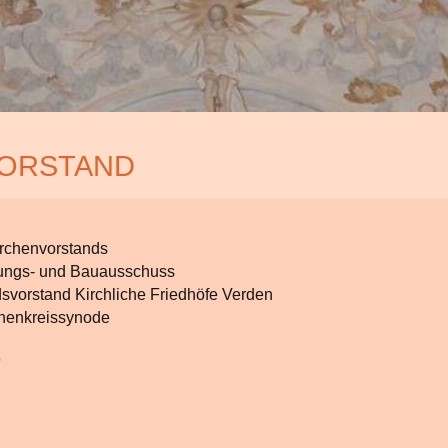
ORSTAND
irchenvorstands
tungs- und Bauausschuss
dsvorstand Kirchliche Friedhöfe Verden
rchenkreissynode
9