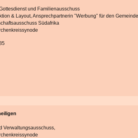
, Gottesdienst und Familienausschuss
tion & Layout, Ansprechpartnerin "Werbung" für den Gemeindeb
rschaftsausschuss Südafrika
irchenkreissynode
85
heiligen
nd Verwaltungsausschuss,
Kirchenkreissynode