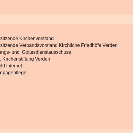
rsitzende Kirchenvorstand
rsitzende Verbandsvorstand Kirchliche Friedhöfe Verden
tungs- und Gottesdienstausschuss
v. Kirchenstiftung Verden
eld Internet
mepagepflege
3