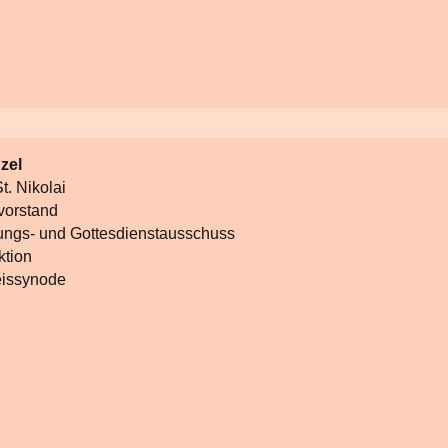
zel
t. Nikolai
vorstand
tungs- und Gottesdienstausschuss
ktion
eissynode