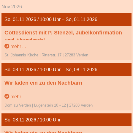
Nov 2026
So, 01.11.2026 / 10:00 Uhr – So, 01.11.2026
Gottesdienst mit P. Stenzel, Jubelkonfirmation
und Abendmahl
mehr ...
22. So. n. Trinitatis
St. Johannis Kirche | Ritterstr. 17 | 27283 Verden
Es werden besonders eingeladen:
Goldene: 1975-1976
So, 08.11.2026 / 10:00 Uhr – So, 08.11.2026
Diamant: 1965-1966
Eisen: 1960- 1961
Wir laden ein zu den Nachbarn
Gnaden: 1955-1956
Kronjuwelen: 1950-1951
Drittletzter Sonntag des Kirchenjahres
mehr ...
Dom zu Verden | Lugenstein 10 - 12 | 27283 Verden
So, 08.11.2026 / 10:00 Uhr